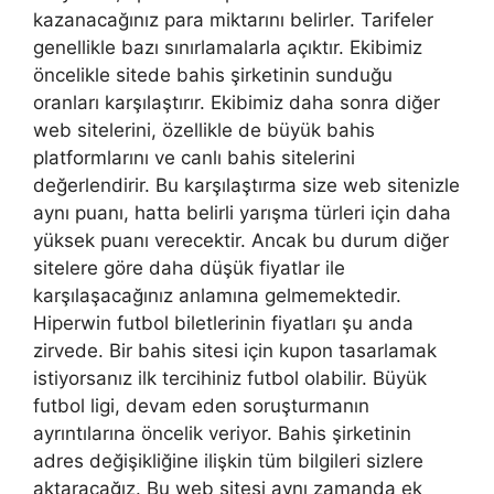
kazanacağınız para miktarını belirler. Tarifeler
genellikle bazı sınırlamalarla açıktır. Ekibimiz
öncelikle sitede bahis şirketinin sunduğu
oranları karşılaştırır. Ekibimiz daha sonra diğer
web sitelerini, özellikle de büyük bahis
platformlarını ve canlı bahis sitelerini
değerlendirir. Bu karşılaştırma size web sitenizle
aynı puanı, hatta belirli yarışma türleri için daha
yüksek puanı verecektir. Ancak bu durum diğer
sitelere göre daha düşük fiyatlar ile
karşılaşacağınız anlamına gelmemektedir.
Hiperwin futbol biletlerinin fiyatları şu anda
zirvede. Bir bahis sitesi için kupon tasarlamak
istiyorsanız ilk tercihiniz futbol olabilir. Büyük
futbol ligi, devam eden soruşturmanın
ayrıntılarına öncelik veriyor. Bahis şirketinin
adres değişikliğine ilişkin tüm bilgileri sizlere
aktaracağız. Bu web sitesi aynı zamanda ek