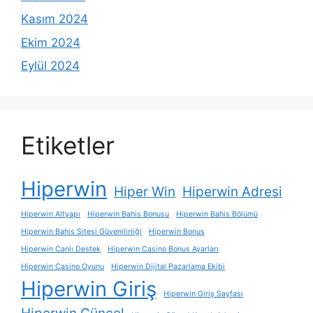
Kasım 2024
Ekim 2024
Eylül 2024
Etiketler
Hiperwin
Hiper Win
Hiperwin Adresi
Hiperwin Altyapı
Hiperwin Bahis Bonusu
Hiperwin Bahis Bölümü
Hiperwin Bahis Sitesi Güvenilirliği
Hiperwin Bonus
Hiperwin Canlı Destek
Hiperwin Casino Bonus Ayarları
Hiperwin Casino Oyunu
Hiperwin Dijital Pazarlama Ekibi
Hiperwin Giriş
Hiperwin Giriş Sayfası