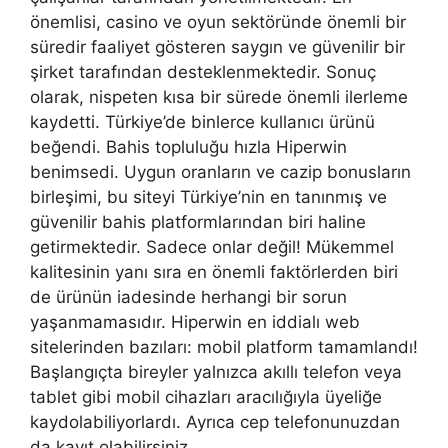
önemlisi, casino ve oyun sektöründe önemli bir
süredir faaliyet gösteren saygın ve güvenilir bir
şirket tarafından desteklenmektedir. Sonuç
olarak, nispeten kısa bir sürede önemli ilerleme
kaydetti. Türkiye’de binlerce kullanıcı ürünü
beğendi. Bahis topluluğu hızla Hiperwin
benimsedi. Uygun oranların ve cazip bonusların
birleşimi, bu siteyi Türkiye’nin en tanınmış ve
güvenilir bahis platformlarından biri haline
getirmektedir. Sadece onlar değil! Mükemmel
kalitesinin yanı sıra en önemli faktörlerden biri
de ürünün iadesinde herhangi bir sorun
yaşanmamasıdır. Hiperwin en iddialı web
sitelerinden bazıları: mobil platform tamamlandı!
Başlangıçta bireyler yalnızca akıllı telefon veya
tablet gibi mobil cihazları aracılığıyla üyeliğe
kaydolabiliyorlardı. Ayrıca cep telefonunuzdan
da kayıt olabilirsiniz.