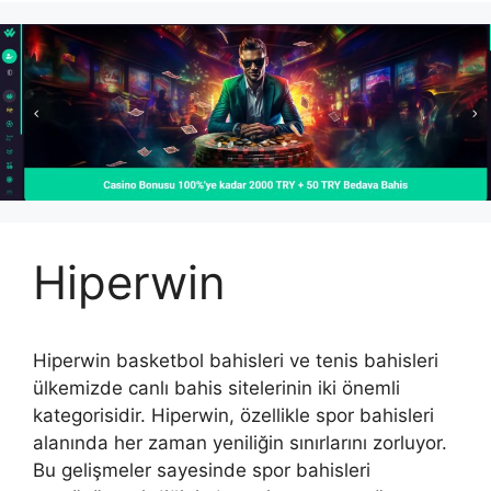
Hiperwin
Hiperwin basketbol bahisleri ve tenis bahisleri
ülkemizde canlı bahis sitelerinin iki önemli
kategorisidir. Hiperwin, özellikle spor bahisleri
alanında her zaman yeniliğin sınırlarını zorluyor.
Bu gelişmeler sayesinde spor bahisleri