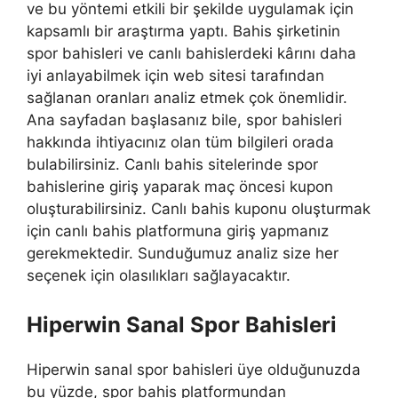
ve bu yöntemi etkili bir şekilde uygulamak için
kapsamlı bir araştırma yaptı. Bahis şirketinin
spor bahisleri ve canlı bahislerdeki kârını daha
iyi anlayabilmek için web sitesi tarafından
sağlanan oranları analiz etmek çok önemlidir.
Ana sayfadan başlasanız bile, spor bahisleri
hakkında ihtiyacınız olan tüm bilgileri orada
bulabilirsiniz. Canlı bahis sitelerinde spor
bahislerine giriş yaparak maç öncesi kupon
oluşturabilirsiniz. Canlı bahis kuponu oluşturmak
için canlı bahis platformuna giriş yapmanız
gerekmektedir. Sunduğumuz analiz size her
seçenek için olasılıkları sağlayacaktır.
Hiperwin Sanal Spor Bahisleri
Hiperwin sanal spor bahisleri üye olduğunuzda
bu yüzde, spor bahis platformundan