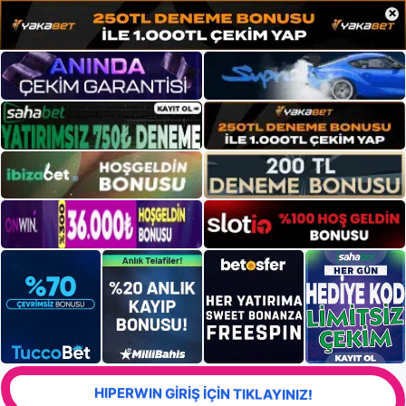
×
HIPERWIN GİRİŞ İÇİN TIKLAYINIZ!