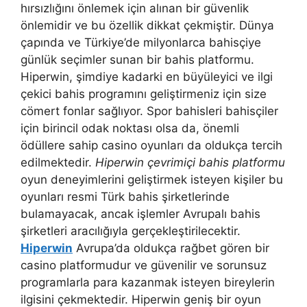
hırsızlığını önlemek için alınan bir güvenlik
önlemidir ve bu özellik dikkat çekmiştir. Dünya
çapında ve Türkiye’de milyonlarca bahisçiye
günlük seçimler sunan bir bahis platformu.
Hiperwin, şimdiye kadarki en büyüleyici ve ilgi
çekici bahis programını geliştirmeniz için size
cömert fonlar sağlıyor. Spor bahisleri bahisçiler
için birincil odak noktası olsa da, önemli
ödüllere sahip casino oyunları da oldukça tercih
edilmektedir.
Hiperwin çevrimiçi bahis platformu
oyun deneyimlerini geliştirmek isteyen kişiler bu
oyunları resmi Türk bahis şirketlerinde
bulamayacak, ancak işlemler Avrupalı ​​bahis
şirketleri aracılığıyla gerçekleştirilecektir.
Hiperwin
Avrupa’da oldukça rağbet gören bir
casino platformudur ve güvenilir ve sorunsuz
programlarla para kazanmak isteyen bireylerin
ilgisini çekmektedir. Hiperwin geniş bir oyun