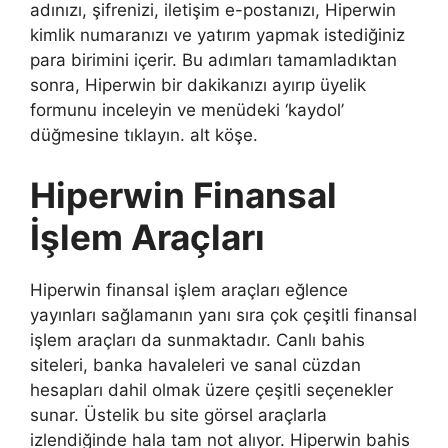
adınızı, şifrenizi, iletişim e-postanızı, Hiperwin
kimlik numaranızı ve yatırım yapmak istediğiniz
para birimini içerir. Bu adımları tamamladıktan
sonra, Hiperwin bir dakikanızı ayırıp üyelik
formunu inceleyin ve menüdeki ‘kaydol’
düğmesine tıklayın. alt köşe.
Hiperwin Finansal
İşlem Araçları
Hiperwin finansal işlem araçları eğlence
yayınları sağlamanın yanı sıra çok çeşitli finansal
işlem araçları da sunmaktadır. Canlı bahis
siteleri, banka havaleleri ve sanal cüzdan
hesapları dahil olmak üzere çeşitli seçenekler
sunar. Üstelik bu site görsel araçlarla
izlendiğinde hala tam not alıyor. Hiperwin bahis