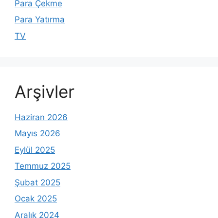
Para Çekme
Para Yatırma
TV
Arşivler
Haziran 2026
Mayıs 2026
Eylül 2025
Temmuz 2025
Şubat 2025
Ocak 2025
Aralık 2024