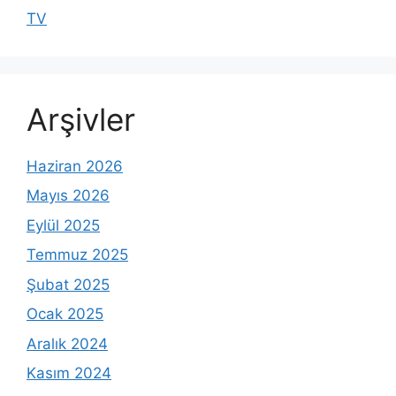
TV
Arşivler
Haziran 2026
Mayıs 2026
Eylül 2025
Temmuz 2025
Şubat 2025
Ocak 2025
Aralık 2024
Kasım 2024