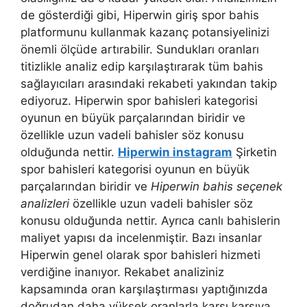
de gösterdiği gibi, Hiperwin giriş spor bahis
platformunu kullanmak kazanç potansiyelinizi
önemli ölçüde artırabilir. Sundukları oranları
titizlikle analiz edip karşılaştırarak tüm bahis
sağlayıcıları arasındaki rekabeti yakından takip
ediyoruz. Hiperwin spor bahisleri kategorisi
oyunun en büyük parçalarından biridir ve
özellikle uzun vadeli bahisler söz konusu
olduğunda nettir.
Hiperwin instagram
Şirketin
spor bahisleri kategorisi oyunun en büyük
parçalarından biridir ve
Hiperwin bahis seçenek
analizleri
özellikle uzun vadeli bahisler söz
konusu olduğunda nettir. Ayrıca canlı bahislerin
maliyet yapısı da incelenmiştir. Bazı insanlar
Hiperwin genel olarak spor bahisleri hizmeti
verdiğine inanıyor. Rekabet analiziniz
kapsamında oran karşılaştırması yaptığınızda
doğrudan daha yüksek oranlarla karşı karşıya