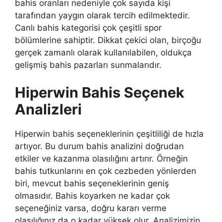
bahis oranları nedeniyle çok sayıda kişi
tarafından yaygın olarak tercih edilmektedir.
Canlı bahis kategorisi çok çeşitli spor
bölümlerine sahiptir. Dikkat çekici olan, birçoğu
gerçek zamanlı olarak kullanılabilen, oldukça
gelişmiş bahis pazarları sunmalarıdır.
Hiperwin Bahis Seçenek
Analizleri
Hiperwin bahis seçeneklerinin çeşitliliği de hızla
artıyor. Bu durum bahis analizini doğrudan
etkiler ve kazanma olasılığını artırır. Örneğin
bahis tutkunlarını en çok cezbeden yönlerden
biri, mevcut bahis seçeneklerinin geniş
olmasıdır. Bahis koyarken ne kadar çok
seçeneğiniz varsa, doğru kararı verme
olasılığınız da o kadar yüksek olur. Analizimizin