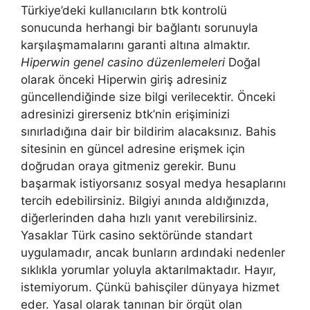
Türkiye’deki kullanıcıların btk kontrolü
sonucunda herhangi bir bağlantı sorunuyla
karşılaşmamalarını garanti altına almaktır.
Hiperwin genel casino düzenlemeleri
Doğal
olarak önceki Hiperwin giriş adresiniz
güncellendiğinde size bilgi verilecektir. Önceki
adresinizi girerseniz btk’nin erişiminizi
sınırladığına dair bir bildirim alacaksınız. Bahis
sitesinin en güncel adresine erişmek için
doğrudan oraya gitmeniz gerekir. Bunu
başarmak istiyorsanız sosyal medya hesaplarını
tercih edebilirsiniz. Bilgiyi anında aldığınızda,
diğerlerinden daha hızlı yanıt verebilirsiniz.
Yasaklar Türk casino sektöründe standart
uygulamadır, ancak bunların ardındaki nedenler
sıklıkla yorumlar yoluyla aktarılmaktadır. Hayır,
istemiyorum. Çünkü bahisçiler dünyaya hizmet
eder. Yasal olarak tanınan bir örgüt olan