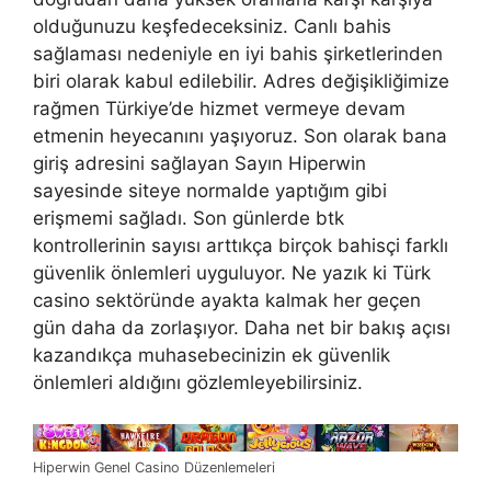
olduğunuzu keşfedeceksiniz. Canlı bahis
sağlaması nedeniyle en iyi bahis şirketlerinden
biri olarak kabul edilebilir. Adres değişikliğimize
rağmen Türkiye’de hizmet vermeye devam
etmenin heyecanını yaşıyoruz. Son olarak bana
giriş adresini sağlayan Sayın Hiperwin
sayesinde siteye normalde yaptığım gibi
erişmemi sağladı. Son günlerde btk
kontrollerinin sayısı arttıkça birçok bahisçi farklı
güvenlik önlemleri uyguluyor. Ne yazık ki Türk
casino sektöründe ayakta kalmak her geçen
gün daha da zorlaşıyor. Daha net bir bakış açısı
kazandıkça muhasebecinizin ek güvenlik
önlemleri aldığını gözlemleyebilirsiniz.
Hiperwin Genel Casino Düzenlemeleri