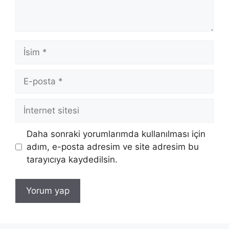
İsim
E-
posta
İnternet
sitesi
Daha sonraki yorumlarımda kullanılması için
adım, e-posta adresim ve site adresim bu
tarayıcıya kaydedilsin.