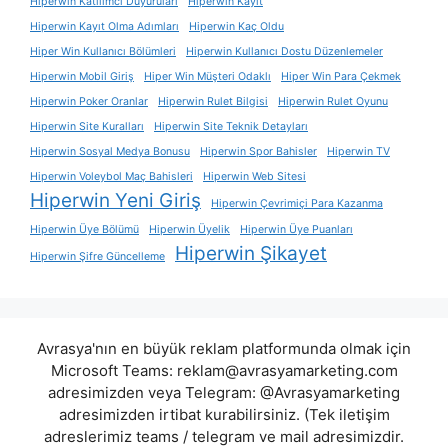
Hiperwin Katılımcı Duyuruları
Hiperwin Kayıt
Hiperwin Kayıt Olma Adımları
Hiperwin Kaç Oldu
Hiper Win Kullanıcı Bölümleri
Hiperwin Kullanıcı Dostu Düzenlemeler
Hiperwin Mobil Giriş
Hiper Win Müşteri Odaklı
Hiper Win Para Çekmek
Hiperwin Poker Oranlar
Hiperwin Rulet Bilgisi
Hiperwin Rulet Oyunu
Hiperwin Site Kuralları
Hiperwin Site Teknik Detayları
Hiperwin Sosyal Medya Bonusu
Hiperwin Spor Bahisler
Hiperwin TV
Hiperwin Voleybol Maç Bahisleri
Hiperwin Web Sitesi
Hiperwin Yeni Giriş
Hiperwin Çevrimiçi Para Kazanma
Hiperwin Üye Bölümü
Hiperwin Üyelik
Hiperwin Üye Puanları
Hiperwin Şikayet
Hiperwin Şifre Güncelleme
Avrasya'nın en büyük reklam platformunda olmak için
Microsoft Teams:
reklam@avrasyamarketing.com
adresimizden veya Telegram: @Avrasyamarketing
adresimizden irtibat kurabilirsiniz. (Tek iletişim
adreslerimiz teams / telegram ve mail adresimizdir.