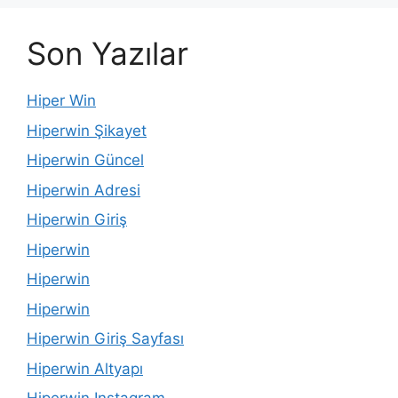
Son Yazılar
Hiper Win
Hiperwin Şikayet
Hiperwin Güncel
Hiperwin Adresi
Hiperwin Giriş
Hiperwin
Hiperwin
Hiperwin
Hiperwin Giriş Sayfası
Hiperwin Altyapı