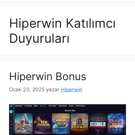
Hiperwin Katılımcı
Duyuruları
Hiperwin Bonus
Ocak 23, 2025
yazar
Hiperwin