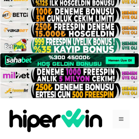
İçeriğe
atla
Menü