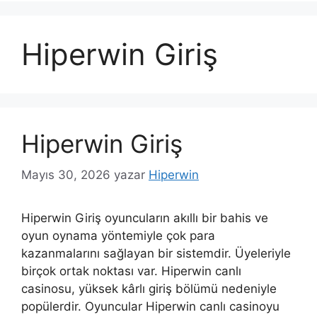
Hiperwin Giriş
Hiperwin Giriş
Mayıs 30, 2026
yazar
Hiperwin
Hiperwin Giriş oyuncuların akıllı bir bahis ve
oyun oynama yöntemiyle çok para
kazanmalarını sağlayan bir sistemdir. Üyeleriyle
birçok ortak noktası var. Hiperwin canlı
casinosu, yüksek kârlı giriş bölümü nedeniyle
popülerdir. Oyuncular Hiperwin canlı casinoyu