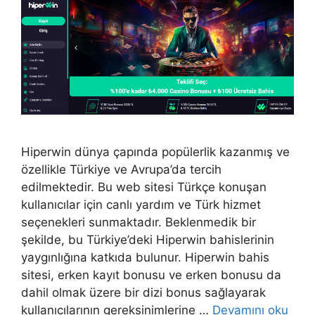
Hiperwin dünya çapında popülerlik kazanmış ve
özellikle Türkiye ve Avrupa’da tercih
edilmektedir. Bu web sitesi Türkçe konuşan
kullanıcılar için canlı yardım ve Türk hizmet
seçenekleri sunmaktadır. Beklenmedik bir
şekilde, bu Türkiye’deki Hiperwin bahislerinin
yaygınlığına katkıda bulunur. Hiperwin bahis
sitesi, erken kayıt bonusu ve erken bonusu da
dahil olmak üzere bir dizi bonus sağlayarak
kullanıcılarının gereksinimlerine …
Devamını oku