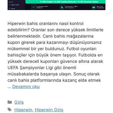
Hiperwin bahis oranlarını nasıl kontrol
edebilirim? Oranlar son derece yüksek limitlerle
belirlenmektedir. Canlı bahis mağazalarına
kupon girerek para kazanmayı düşünüyorsanız
mükemmel bir yer buldunuz. Futbol oyunları
bahisçiler için büyük önem taşıyor. Futbolda en
yüksek dereceli kuponları güvence altına alarak
UEFA Şampiyonlar Ligi gibi önemli
müsabakalarda başarıya ulaşın. Sonuç olarak
canlı bahis platformlarında kazanç elde etmek
…
Devamını oku
Kategoriler
Giriş
Etiketler
Hiperwin
,
Hiperwin Giriş