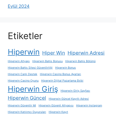
Eylül 2024
Etiketler
Hiperwin
Hiper Win
Hiperwin Adresi
Hiperwin Altyapı
Hiperwin Bahis Bonusu
Hiperwin Bahis Bölümü
Hiperwin Bahis Sitesi Güvenilirliği
Hiperwin Bonus
Hiperwin Canlı Destek
Hiperwin Casino Bonus Ayarları
Hiperwin Casino Oyunu
Hiperwin Dijital Pazarlama Ekibi
Hiperwin Giriş
Hiperwin Giriş Sayfası
Hiperwin Güncel
Hiperwin Güncel Kayıtlı Adresi
Hiperwin Güvenilir Mi
Hiperwin Güvenli Altyapısı
Hiperwin Instagram
Hiperwin Katılımcı Duyuruları
Hiperwin Kayıt