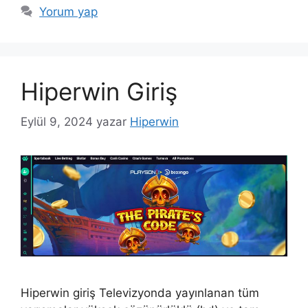
Yorum yap
Hiperwin Giriş
Eylül 9, 2024
yazar
Hiperwin
Hiperwin giriş Televizyonda yayınlanan tüm