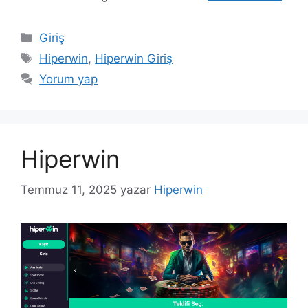
Kategoriler
Giriş
Etiketler
Hiperwin
,
Hiperwin Giriş
Yorum yap
Hiperwin
Temmuz 11, 2025
yazar
Hiperwin