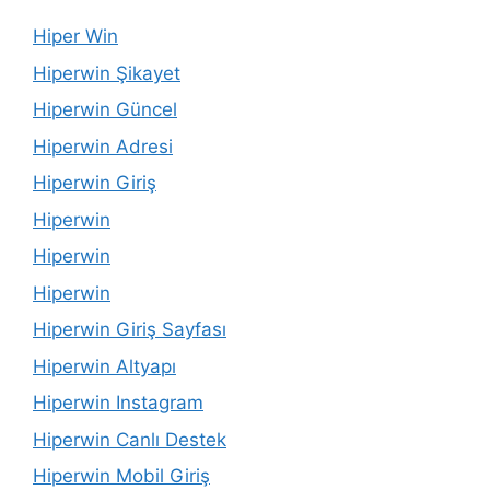
Hiper Win
Hiperwin Şikayet
Hiperwin Güncel
Hiperwin Adresi
Hiperwin Giriş
Hiperwin
Hiperwin
Hiperwin
Hiperwin Giriş Sayfası
Hiperwin Altyapı
Hiperwin Instagram
Hiperwin Canlı Destek
Hiperwin Mobil Giriş