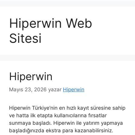
Hiperwin Web
Sitesi
Hiperwin
Mayıs 23, 2026
yazar
Hiperwin
Hiperwin Türkiye’nin en hızlı kayıt süresine sahip
ve hatta ilk etapta kullanıcılarına fırsatlar
sunmaya başladı. Hiperwin ile yatırım yapmaya
başladığınızda ekstra para kazanabilirsiniz.