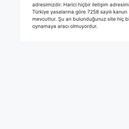
adresimizdir. Harici hiçbir iletişim adresi
Türkiye yasalarına göre 7258 sayılı kanun
mevcuttur. Şu an bulunduğunuz site hiç bir
oynamaya aracı olmuyordur.