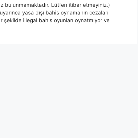
miz bulunmamaktadır. Lütfen itibar etmeyiniz.)
 uyarınca yasa dışı bahis oynamanın cezaları
 şekilde illegal bahis oyunları oynatmıyor ve