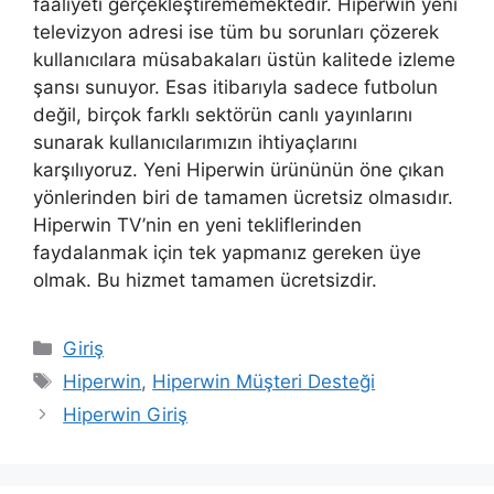
faaliyeti gerçekleştirememektedir. Hiperwin yeni
televizyon adresi ise tüm bu sorunları çözerek
kullanıcılara müsabakaları üstün kalitede izleme
şansı sunuyor. Esas itibarıyla sadece futbolun
değil, birçok farklı sektörün canlı yayınlarını
sunarak kullanıcılarımızın ihtiyaçlarını
karşılıyoruz. Yeni Hiperwin ürününün öne çıkan
yönlerinden biri de tamamen ücretsiz olmasıdır.
Hiperwin TV’nin en yeni tekliflerinden
faydalanmak için tek yapmanız gereken üye
olmak. Bu hizmet tamamen ücretsizdir.
Kategoriler
Giriş
Etiketler
Hiperwin
,
Hiperwin Müşteri Desteği
Hiperwin Giriş