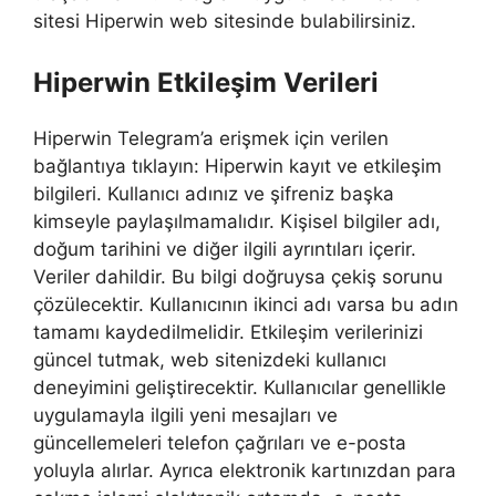
sitesi Hiperwin web sitesinde bulabilirsiniz.
Hiperwin Etkileşim Verileri
Hiperwin Telegram’a erişmek için verilen
bağlantıya tıklayın: Hiperwin kayıt ve etkileşim
bilgileri. Kullanıcı adınız ve şifreniz başka
kimseyle paylaşılmamalıdır. Kişisel bilgiler adı,
doğum tarihini ve diğer ilgili ayrıntıları içerir.
Veriler dahildir. Bu bilgi doğruysa çekiş sorunu
çözülecektir. Kullanıcının ikinci adı varsa bu adın
tamamı kaydedilmelidir. Etkileşim verilerinizi
güncel tutmak, web sitenizdeki kullanıcı
deneyimini geliştirecektir. Kullanıcılar genellikle
uygulamayla ilgili yeni mesajları ve
güncellemeleri telefon çağrıları ve e-posta
yoluyla alırlar. Ayrıca elektronik kartınızdan para