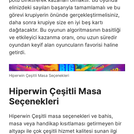
potu biriktirerek kazanan olmaktır. Bu oyunda
elinizdeki sayıları başarıyla tamamlamalı ve bu
görevi krupiyerin önünde gerçekleştirmelisiniz,
daha sonra krupiye size en iyi beş kartı
dağıtacaktır. Bu oyunun algoritmasının basitliği
ve etkileyici kazanma oranı, onu uzun süredir
oyundan keyif alan oyuncuların favorisi haline
getirdi.
Hiperwin Çeşitli Masa Seçenekleri
Hiperwin Çeşitli Masa
Seçenekleri
Hiperwin Çeşitli masa seçenekleri ve bahis,
masa veya handikap kısıtlaması getirmeyen bir
altyapı ile çok çeşitli hizmet kalitesi sunan ilgi