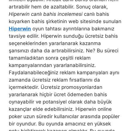
artırabilir hem de azaltabilir. Sonuç olarak,
Hiperwin canlı bahis incelemesi
canlı bahis
koyarken bahis şirketinin web sitesinde sunulan
Hiperwin
oyun tahtası ayrıntılarına bakmanız
tavsiye edilir. Hiperwin sunduğu ücretsiz bahis
seçeneklerinden yararlanarak kazanma
şansınızı daha da artırabilirsiniz. Ne? Bu süreci
tamamladıktan sonra çeşitli reklam
kampanyalarından yararlanabilirsiniz.
Faydalanabileceğiniz reklam kampanyaları aynı
zamanda ücretsiz reklam fırsatlarını da
içermektedir. Ücretsiz promosyonlardan
yararlanarak hiçbir ücret ödemeden bahis
oynayabilir ve potansiyel olarak daha büyük
kazançlar elde edebilirsiniz. Hiperwin online
poker uzun süredir kullanıcılar arasında popüler
bir oyundur. Bu oyunda amacınız en yüksek