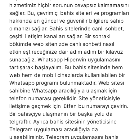
hizmetimiz hiçbir sorunun cevapsız kalmamasını
sağlar. Bu, çevrimiçi bahis siteleri ve programları
hakkında en güncel ve güvenilir bilgilere sahip
olmanızı sağlar. Bahis sitelerinde canlı sohbet,
çeşitli iletişim kanalları sağlar. Bir sonraki
bölümde web sitenizde canlı sohbeti nasıl
etkinleştireceğinize dair adım adım bir kılavuz
sunacağız. Whatsapp Hiperwin uygulamasını
tartışarak başlayalım. Bu bahis sitesinde hem
web hem de mobil cihazlarda kullanılabilen bir
Whatsapp programı bulunmaktadır. Web sitesi
sahibine Whatsapp aracılığıyla ulaşmak için
telefon numarası gereklidir. Site yöneticisiyle
iletişime geçmek için lütfen bu numarayı çevirin.
Bir bahisçiye ulaşmanın bir başka yolu da
telgraftır. Ayrıca bahis sitesinin yöneticisine
Telegram uygulaması aracılığıyla da
ulaşabilirsiniz. Telegram uygulamasını bahis