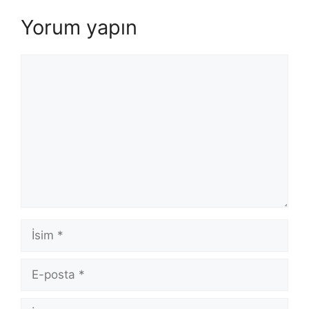
Yorum yapın
Yorum
İsim
E-
posta
İnternet