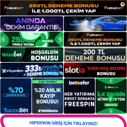
×
HIPERWIN GİRİŞ İÇİN TIKLAYINIZ!