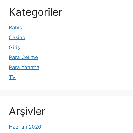
Kategoriler
Bahis
Casino
Giriş
Para Çekme
Para Yatırma
TV
Arşivler
Haziran 2026