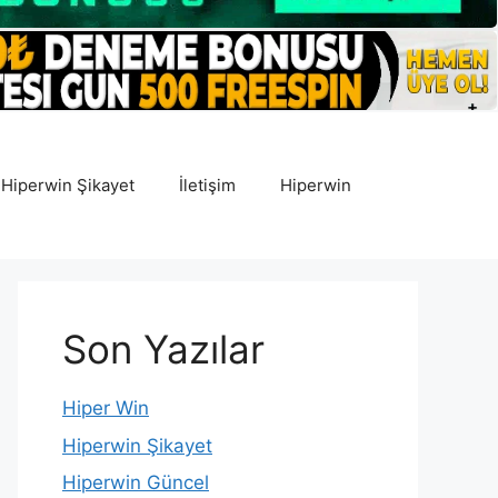
Hiperwin Şikayet
İletişim
Hiperwin
Son Yazılar
Hiper Win
Hiperwin Şikayet
Hiperwin Güncel