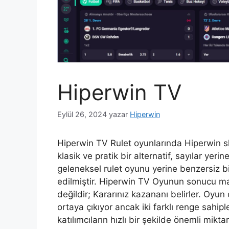
Hiperwin TV
Eylül 26, 2024
yazar
Hiperwin
Hiperwin TV Rulet oyunlarında Hiperwin slo
klasik ve pratik bir alternatif, sayılar yeri
geleneksel rulet oyunu yerine benzersiz b
edilmiştir. Hiperwin TV Oyunun sonucu m
değildir; Kararınız kazananı belirler. Oyu
ortaya çıkıyor ancak iki farklı renge sahipl
katılımcıların hızlı bir şekilde önemli mik