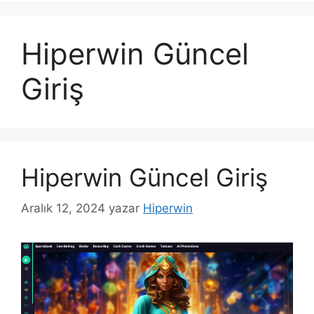
Hiperwin Güncel
Giriş
Hiperwin Güncel Giriş
Aralık 12, 2024
yazar
Hiperwin