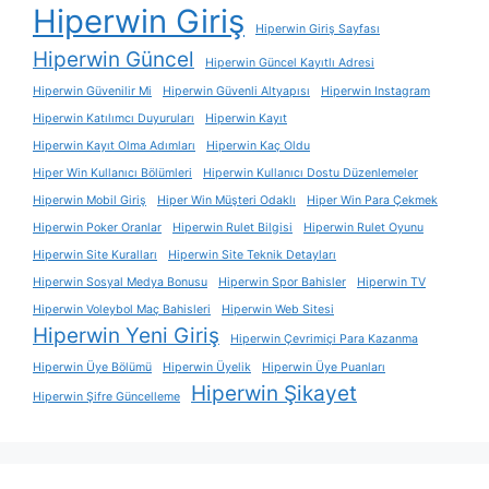
Hiperwin Giriş
Hiperwin Giriş Sayfası
Hiperwin Güncel
Hiperwin Güncel Kayıtlı Adresi
Hiperwin Güvenilir Mi
Hiperwin Güvenli Altyapısı
Hiperwin Instagram
Hiperwin Katılımcı Duyuruları
Hiperwin Kayıt
Hiperwin Kayıt Olma Adımları
Hiperwin Kaç Oldu
Hiper Win Kullanıcı Bölümleri
Hiperwin Kullanıcı Dostu Düzenlemeler
Hiperwin Mobil Giriş
Hiper Win Müşteri Odaklı
Hiper Win Para Çekmek
Hiperwin Poker Oranlar
Hiperwin Rulet Bilgisi
Hiperwin Rulet Oyunu
Hiperwin Site Kuralları
Hiperwin Site Teknik Detayları
Hiperwin Sosyal Medya Bonusu
Hiperwin Spor Bahisler
Hiperwin TV
Hiperwin Voleybol Maç Bahisleri
Hiperwin Web Sitesi
Hiperwin Yeni Giriş
Hiperwin Çevrimiçi Para Kazanma
Hiperwin Üye Bölümü
Hiperwin Üyelik
Hiperwin Üye Puanları
Hiperwin Şikayet
Hiperwin Şifre Güncelleme