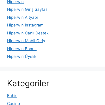
Hiperwin
Hiperwin Giriş Sayfası
Hiperwin Altyapı
Hiperwin Instagram
Hiperwin Canlı Destek
Hiperwin Mobil Giriş
Hiperwin Bonus
Hiperwin Üyelik
Kategoriler
Bahis
Casino