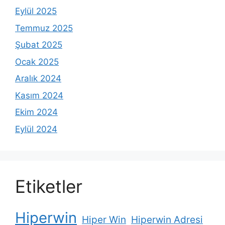
Eylül 2025
Temmuz 2025
Şubat 2025
Ocak 2025
Aralık 2024
Kasım 2024
Ekim 2024
Eylül 2024
Etiketler
Hiperwin
Hiper Win
Hiperwin Adresi