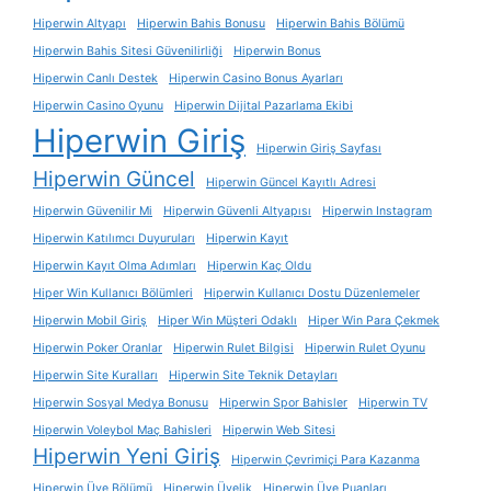
Hiperwin Altyapı
Hiperwin Bahis Bonusu
Hiperwin Bahis Bölümü
Hiperwin Bahis Sitesi Güvenilirliği
Hiperwin Bonus
Hiperwin Canlı Destek
Hiperwin Casino Bonus Ayarları
Hiperwin Casino Oyunu
Hiperwin Dijital Pazarlama Ekibi
Hiperwin Giriş
Hiperwin Giriş Sayfası
Hiperwin Güncel
Hiperwin Güncel Kayıtlı Adresi
Hiperwin Güvenilir Mi
Hiperwin Güvenli Altyapısı
Hiperwin Instagram
Hiperwin Katılımcı Duyuruları
Hiperwin Kayıt
Hiperwin Kayıt Olma Adımları
Hiperwin Kaç Oldu
Hiper Win Kullanıcı Bölümleri
Hiperwin Kullanıcı Dostu Düzenlemeler
Hiperwin Mobil Giriş
Hiper Win Müşteri Odaklı
Hiper Win Para Çekmek
Hiperwin Poker Oranlar
Hiperwin Rulet Bilgisi
Hiperwin Rulet Oyunu
Hiperwin Site Kuralları
Hiperwin Site Teknik Detayları
Hiperwin Sosyal Medya Bonusu
Hiperwin Spor Bahisler
Hiperwin TV
Hiperwin Voleybol Maç Bahisleri
Hiperwin Web Sitesi
Hiperwin Yeni Giriş
Hiperwin Çevrimiçi Para Kazanma
Hiperwin Üye Bölümü
Hiperwin Üyelik
Hiperwin Üye Puanları