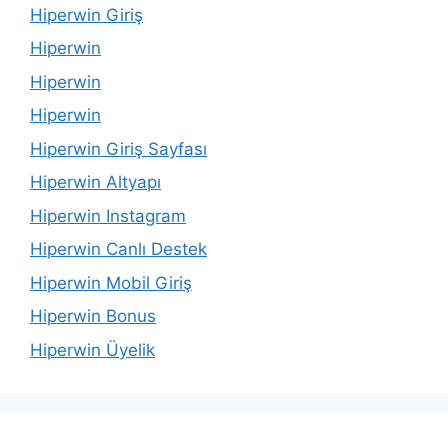
Hiperwin Giriş
Hiperwin
Hiperwin
Hiperwin
Hiperwin Giriş Sayfası
Hiperwin Altyapı
Hiperwin Instagram
Hiperwin Canlı Destek
Hiperwin Mobil Giriş
Hiperwin Bonus
Hiperwin Üyelik