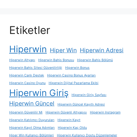
Etiketler
Hiperwin
Hiper Win
Hiperwin Adresi
Hiperwin Altyapı
Hiperwin Bahis Bonusu
Hiperwin Bahis Bölümü
Hiperwin Bahis Sitesi Güvenilirliği
Hiperwin Bonus
Hiperwin Canlı Destek
Hiperwin Casino Bonus Ayarları
Hiperwin Casino Oyunu
Hiperwin Dijital Pazarlama Ekibi
Hiperwin Giriş
Hiperwin Giriş Sayfası
Hiperwin Güncel
Hiperwin Güncel Kayıtlı Adresi
Hiperwin Güvenilir Mi
Hiperwin Güvenli Altyapısı
Hiperwin Instagram
Hiperwin Katılımcı Duyuruları
Hiperwin Kayıt
Hiperwin Kayıt Olma Adımları
Hiperwin Kaç Oldu
Hiper Win Kullanıcı Bölümleri
Hiperwin Kullanıcı Dostu Düzenlemeler