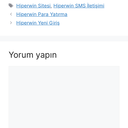
Etiketler
Hiperwin Sitesi
,
Hiperwin SMS İletişimi
Hiperwin Para Yatırma
Hiperwin Yeni Giriş
Yorum yapın
Yorum